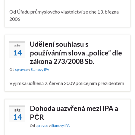
Od Úřadu průmyslového vlastnictví ze dne 13. března
2006
Udělení souhlasu s
BŘE
14
používáním slova „police“ dle
zákona 273/2008 Sb.
Od
spravce
v
Stanovy IPA
Vyjímka udělená 2. června 2009 policejním prezidentem
Dohoda uazvřená mezi IPA a
BŘE
14
PČR
Od
spravce
v
Stanovy IPA