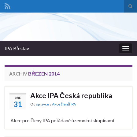
Pře
vyhl
Search for:
form
IPA Břeclav
Rozba
navig
ARCHIV
BŘEZEN 2014
Akce IPA Česká republika
BŘE
31
Od
spravce
v
Akce členů IPA
Akce pro členy IPA pořádané územními skupinami