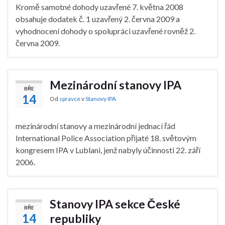
Kromě samotné dohody uzavřené 7. května 2008
obsahuje dodatek č. 1 uzavřený 2. června 2009 a
vyhodnocení dohody o spolupráci uzavřené rovněž 2.
června 2009.
Mezinárodní stanovy IPA
BŘE
14
Od
spravce
v
Stanovy IPA
mezinárodní stanovy a mezinárodní jednací řád
International Police Association přijaté 18. světovým
kongresem IPA v Lublani, jenž nabyly účinnosti 22. září
2006.
Stanovy IPA sekce České
BŘE
14
republiky