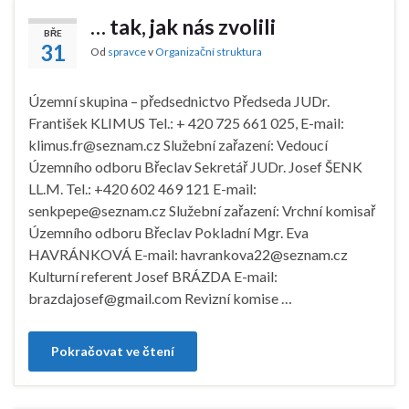
… tak, jak nás zvolili
BŘE
31
Od
spravce
v
Organizační struktura
Územní skupina – předsednictvo Předseda JUDr.
František KLIMUS Tel.: + 420 725 661 025, E-mail:
klimus.fr@seznam.cz Služební zařazení: Vedoucí
Územního odboru Břeclav Sekretář JUDr. Josef ŠENK
LL.M. Tel.: +420 602 469 121 E-mail:
senkpepe@seznam.cz Služební zařazení: Vrchní komisař
Územního odboru Břeclav Pokladní Mgr. Eva
HAVRÁNKOVÁ E-mail: havrankova22@seznam.cz
Kulturní referent Josef BRÁZDA E-mail:
brazdajosef@gmail.com Revizní komise …
Pokračovat ve čtení