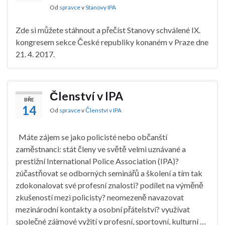
Od
spravce
v
Stanovy IPA
Zde si můžete stáhnout a přečíst Stanovy schválené IX.
kongresem sekce České republiky konaném v Praze dne
21. 4. 2017.
Členství v IPA
BŘE
14
Od
spravce
v
Členství v IPA
Máte zájem se jako policisté nebo občanští
zaměstnanci: stát členy ve světě velmi uznávané a
prestižní International Police Association (IPA)?
zúčastňovat se odborných seminářů a školení a tím tak
zdokonalovat své profesní znalosti? podílet na výměně
zkušeností mezi policisty? neomezeně navazovat
mezinárodní kontakty a osobní přátelství? využívat
společné zájmové vyžití v profesní, sportovní, kulturní …