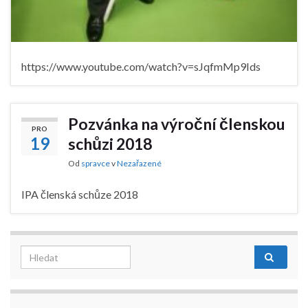
https://www.youtube.com/watch?v=sJqfmMp9Ids
Pozvánka na výroční členskou
PRO
19
schůzi 2018
Od
spravce
v
Nezařazené
IPA členská schůze 2018
Search for: