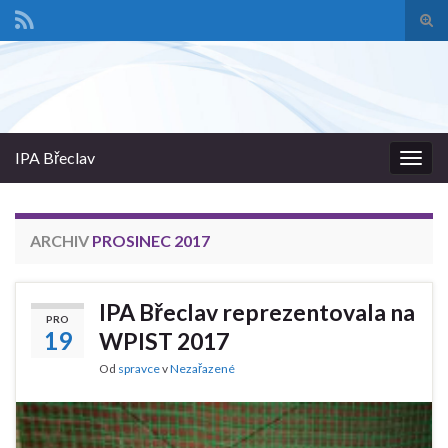
Pře
vyhl
Search for:
form
IPA Břeclav
Rozba
navig
ARCHIV
PROSINEC 2017
IPA Břeclav reprezentovala na
PRO
19
WPIST 2017
Od
spravce
v
Nezařazené