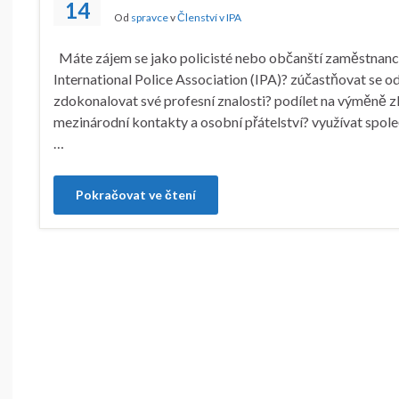
14
Od
spravce
v
Členství v IPA
Máte zájem se jako policisté nebo občanští zaměstnanci: 
International Police Association (IPA)? zúčastňovat se o
zdokonalovat své profesní znalosti? podílet na výměně 
mezinárodní kontakty a osobní přátelství? využívat společ
…
Pokračovat ve čtení