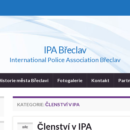
IPA Břeclav
International Police Association Břeclav
Historie města Břeclavi
Fotogalerie
Kontakt
Part
KATEGORIE:
ČLENSTVÍ V IPA
Členství v IPA
BŘE