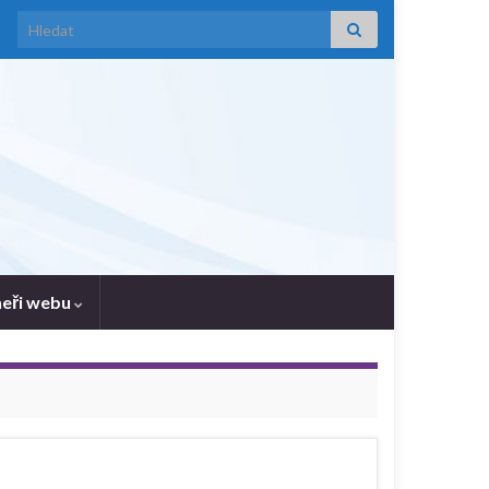
Search for:
neři webu