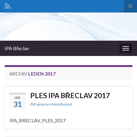
Pře
vyhl
Search for:
form
IPA Břeclav
Rozba
navig
ARCHIV
LEDEN 2017
PLES IPA BŘECLAV 2017
LED
31
Od
spravce
v
Nezařazené
IPA_BRECLAV_PLES_2017