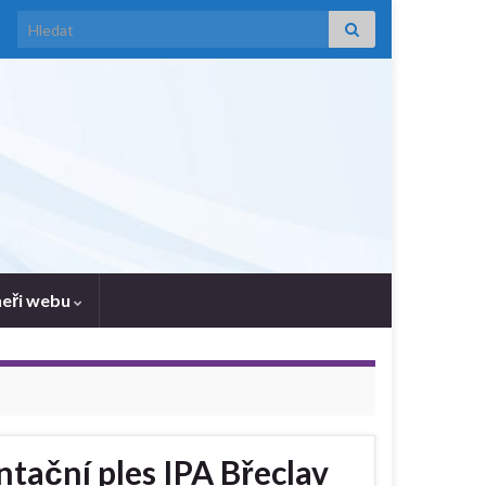
Search for:
neři webu
ntační ples IPA Břeclav