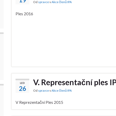
Od
spravce
v
Akce členů IPA
Ples 2016
V. Representační ples I
LED
26
Od
spravce
v
Akce členů IPA
V Reprezentační Ples 2015