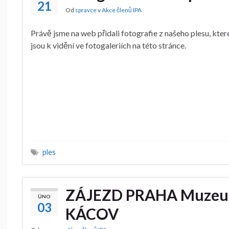
21
Od
spravce
v
Akce členů IPA
Právě jsme na web přidali fotografie z našeho plesu, kter
jsou k vidění ve fotogaleriích na této stránce.
ples
ZÁJEZD PRAHA Muzeum 
ÚNO
03
KÁCOV