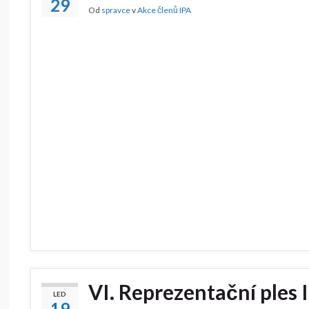
29
Od
spravce
v
Akce členů IPA
VI. Reprezentační ples 
LED
19