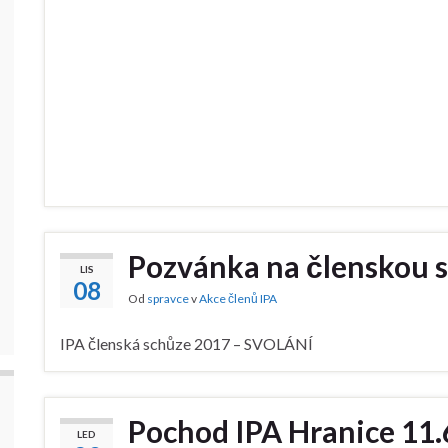
Pozvánka na členskou s
LIS
08
Od
spravce
v
Akce členů IPA
IPA členská schůze 2017 – SVOLÁNÍ
Pochod IPA Hranice 11.
LED