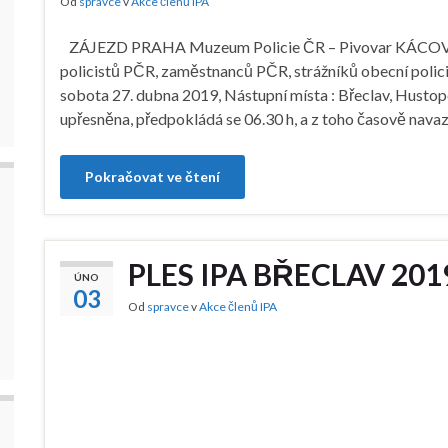
Od
spravce
v
Akce členů IPA
ZÁJEZD PRAHA Muzeum Policie ČR – Pivovar KÁCOV Pro
policistů PČR, zaměstnanců PČR, strážníků obecní policie,
sobota 27. dubna 2019, Nástupní místa : Břeclav, Hustop
upřesněna, předpokládá se 06.30 h, a z toho časově navaz
Pokračovat ve čtení
PLES IPA BŘECLAV 201
ÚNO
03
Od
spravce
v
Akce členů IPA