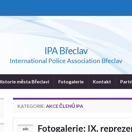
IPA Břeclav
International Police Association Břeclav
Historie města Břeclavi
Fotogalerie
Kontakt
Part
KATEGORIE:
AKCE ČLENŮ IPA
Fotogalerie: IX. repreze
BŘE