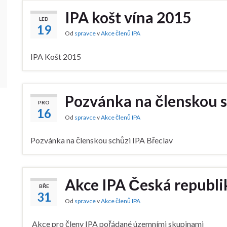
IPA košt vína 2015
LED
19
Od
spravce
v
Akce členů IPA
IPA Košt 2015
Pozvánka na členskou s
PRO
16
Od
spravce
v
Akce členů IPA
Pozvánka na členskou schůzi IPA Břeclav
Akce IPA Česká republi
BŘE
31
Od
spravce
v
Akce členů IPA
Akce pro členy IPA pořádané územními skupinami