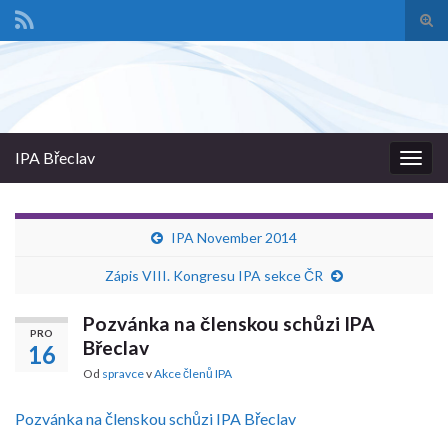
Pře
vyhl
Search for:
form
IPA Břeclav
Rozba
navig
IPA November 2014
Zápis VIII. Kongresu IPA sekce ČR
Pozvánka na členskou schůzi IPA
PRO
Břeclav
16
Od
spravce
v
Akce členů IPA
Pozvánka na členskou schůzi IPA Břeclav